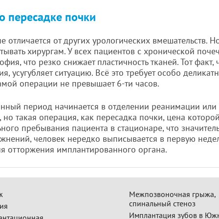
о пересадке почки
е отличается от других урологических вмешательств. Н
тывать хирургам. У всех пациентов с хронической поч
офия, что резко снижает пластичность тканей. Тот факт,
я, усугубляет ситуацию. Всё это требует особо деликат
амой операции не превышает 6-ти часов.
нный период начинается в отделении реанимации или 
 но такая операция, как пересадка почки, цена которо
ьного пребывания пациента в стационаре, что значител
ожнений, человек нередко выписывается в первую неде
я отторжения имплантированного органа.
ж
Межпозвоночная грыжа,
спинальный стеноз
ия
Имплантация зубов в Юж
антационная