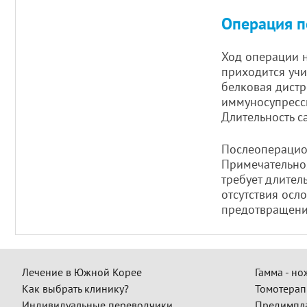
Операция п
Ход операции н
приходится учи
белковая дистр
иммуносупресси
Длительность с
Послеоперацио
Примечательно,
требует длител
отсутствия осл
предотвращени
Лечение в Южной Корее
Гамма - но
Как выбрать клинику?
Томотерап
Индивидуальные переводчики
Предимпл