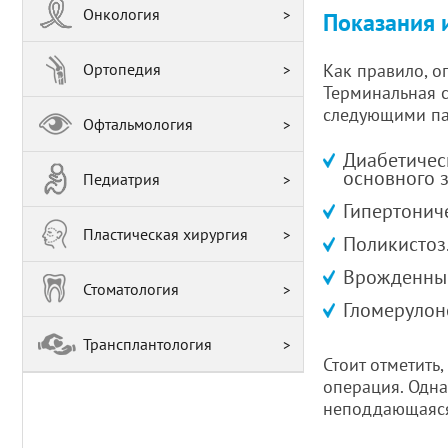
Онкология
Показания 
Ортопедия
Как правило, о
Терминальная с
следующими па
Офтальмология
Диабетичес
основного з
Педиатрия
Гипертонич
Пластическая хирургия
Поликистоз
Врожденные
Стоматология
Гломерулон
Трансплантология
Стоит отметить
операция. Одна
неподдающаяся