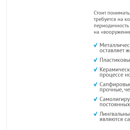
Стоит понимать
требуется на к
периодичность 
на «вооружении
Металличес
оставляет ж
Пластиковые
Керамически
процессе но
Сапфировые 
прочные, че
Самолигиру
постоянных 
Лингвальны
являются с