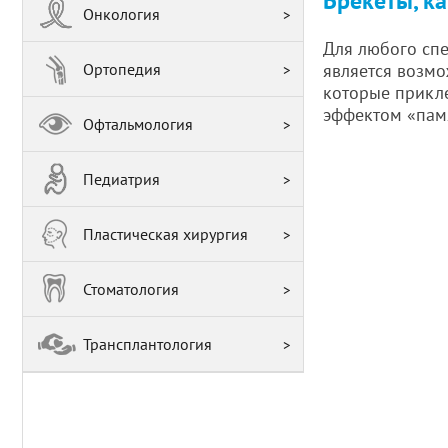
Брекеты, ка
Онкология
Для любого спе
Ортопедия
является возмо
которые прикле
эффектом «памя
Офтальмология
Педиатрия
Пластическая хирургия
Стоматология
Трансплантология