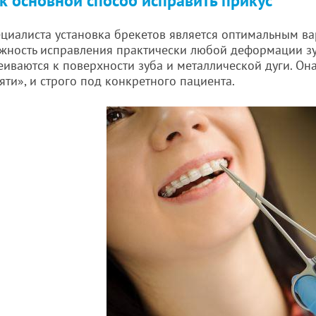
к основной способ исправить прикус
циалиста установка брекетов является оптимальным в
жность исправления практически любой деформации зубн
иваются к поверхности зуба и металлической дуги. Он
ти», и строго под конкретного пациента.