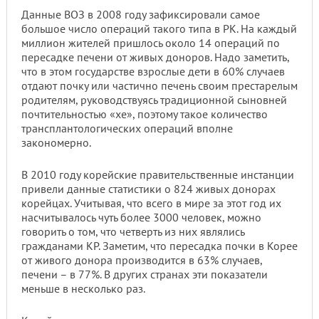
Данные ВОЗ в 2008 году зафиксировали самое
большое число операций такого типа в РК. На каждый
миллион жителей пришлось около 14 операций по
пересадке печени от живых доноров. Надо заметить,
что в этом государстве взрослые дети в 60% случаев
отдают почку или частично печень своим престарелым
родителям, руководствуясь традиционной сыновней
почтительностью «хе», поэтому такое количество
трансплантологических операций вполне
закономерно.
В 2010 году корейские правительственные инстанции
привели данные статистики о 824 живых донорах
корейцах. Учитывая, что всего в мире за этот год их
насчитывалось чуть более 3000 человек, можно
говорить о том, что четверть из них являлись
гражданами КР. Заметим, что пересадка почки в Корее
от живого донора производится в 63% случаев,
печени – в 77%. В других странах эти показатели
меньше в несколько раз.