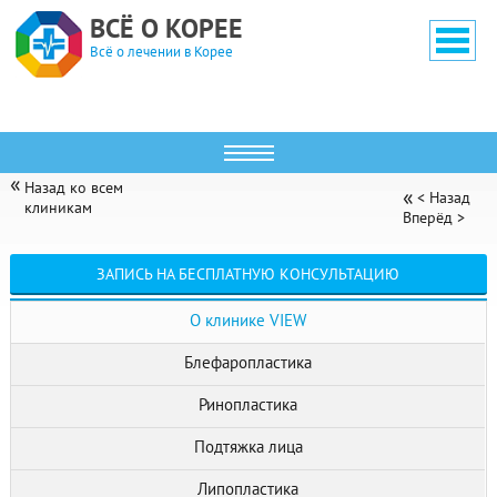
ВСЁ О КОРЕЕ
Всё о лечении в Корее
Назад ко всем
< Назад
клиникам
Вперёд >
ВЬЮ (VIEW PLASTIC SURGERY)
ЗАПИСЬ НА БЕСПЛАТНУЮ КОНСУЛЬТАЦИЮ
О клинике VIEW
Блефаропластика
Ринопластика
Подтяжка лица
Липопластика