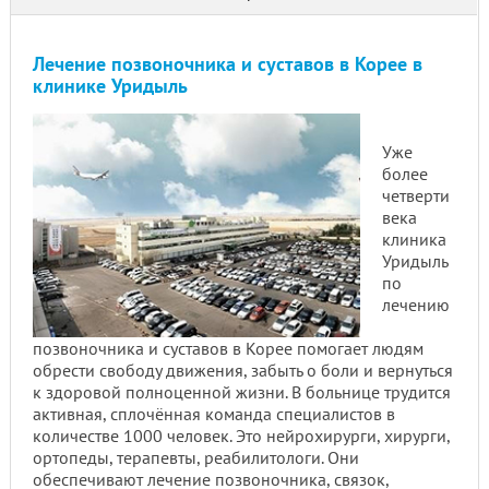
Лечение позвоночника и суставов в Корее в
клинике Уридыль
Уже
более
четверти
века
клиника
Уридыль
по
лечению
позвоночника и суставов в Корее помогает людям
обрести свободу движения, забыть о боли и вернуться
к здоровой полноценной жизни. В больнице трудится
активная, сплочённая команда специалистов в
количестве 1000 человек. Это нейрохирурги, хирурги,
ортопеды, терапевты, реабилитологи. Они
обеспечивают лечение позвоночника, связок,